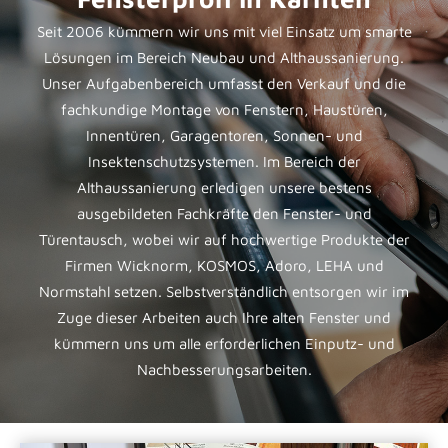
Seit 2006 kümmern wir uns mit viel Einsatz um smarte
Lösungen im Bereich Neubau und Althaussanierung.
Unser Aufgabenbereich umfasst den Verkauf und die
fachkundige Montage von Fenstern, Haustüren,
Innentüren, Garagentoren, Sonnen- und
Insektenschutzsystemen. Im Bereich der
Althaussanierung erledigen unsere bestens
ausgebildeten Fachkräfte den Fenster- und
Türentausch, wobei wir auf hochwertige Produkte der
Firmen Wicknorm, KOSMOS, Adoro, LEHA und
Normstahl setzen. Selbstverständlich entsorgen wir im
Zuge dieser Arbeiten auch Ihre alten Fenster und
kümmern uns um alle erforderlichen Einputz- und
Nachbesserungsarbeiten.